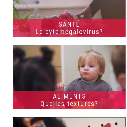
SANTÉ
Le cytomégalovirus?
ALIMENTS
Quelles textures?