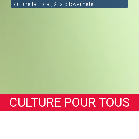
culturelle… bref, à la citoyenneté.
CULTURE POUR TOUS