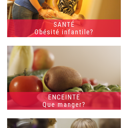
SANTÉ
Obésité infantile?
ENCEINTE
Que manger?