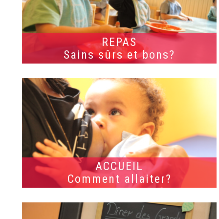
REPAS
Sains sûrs et bons?
ACCUEIL
Comment allaiter?