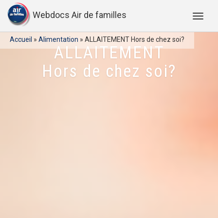
Webdocs Air de familles
Accueil
»
Alimentation
»
ALLAITEMENT Hors de chez soi?
ALLAITEMENT
Hors de chez soi?