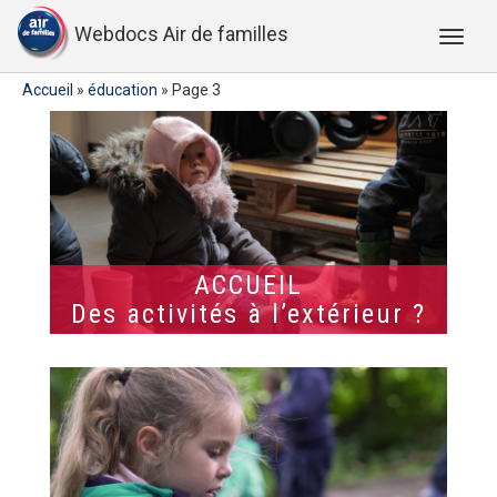
Webdocs Air de familles
Accueil
»
éducation
»
Page 3
ACCUEIL
Des activités à l’extérieur ?