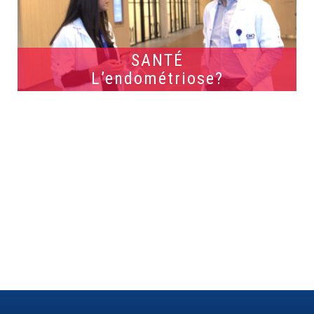
SANTÉ
L’endométriose?