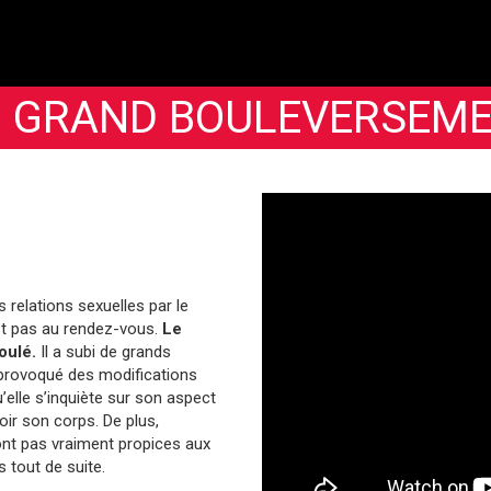
 GRAND BOULEVERSEM
 relations sexuelles par le
st pas au rendez-vous.
Le
oulé.
Il a subi de grands
rovoqué des modifications
’elle s’inquiète sur son aspect
r son corps. De plus,
 sont pas vraiment propices aux
s tout de suite.