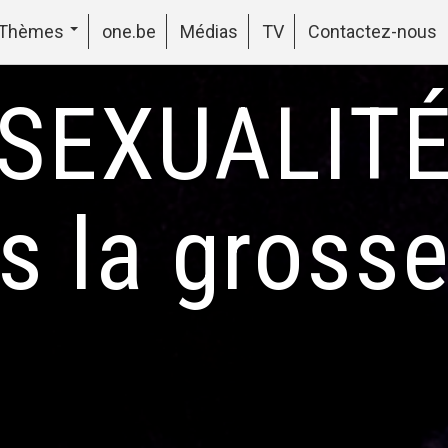
Thèmes
one.be
Médias
TV
Contactez-nous
SEXUALIT
s la gross