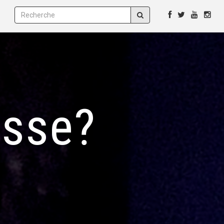
É
esse?