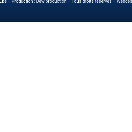
.be
– Production : Dew production – Tous droits réservés – Webdes