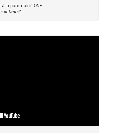
à la parentalité ONE
es enfants?