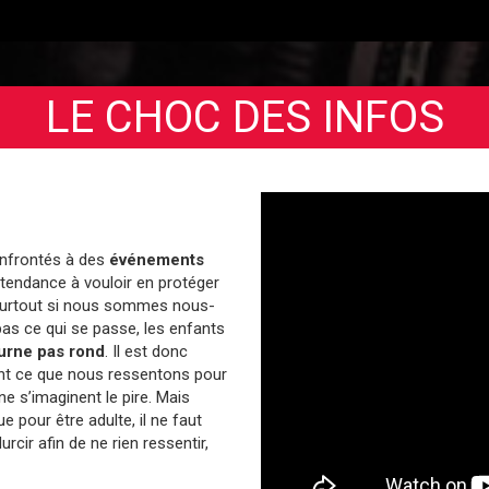
LE CHOC DES INFOS
nfrontés à des
événements
tendance à vouloir en protéger
 surtout si nous sommes nous-
s ce qui se passe, les enfants
urne pas rond
. Il est donc
nt ce que nous ressentons pour
ne s’imaginent le pire. Mais
e pour être adulte, il ne faut
rcir afin de ne rien ressentir,