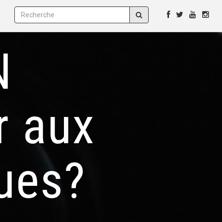
N
r aux
ues?