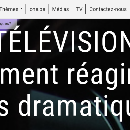
Thèmes
one.be
Médias
TV
Contactez-nous
iques?
TÉLÉVISIO
ent réagi
os dramatiq