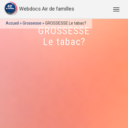
Webdocs Air de familles
Accueil
»
Grossesse
»
GROSSESSE Le tabac?
GROSSESSE
Le tabac?