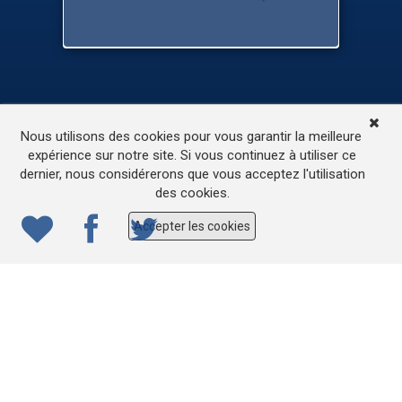
TV
Médias
Contactez-nous
Nous utilisons des cookies pour vous garantir la meilleure
L’accessibilité de ce site
expérience sur notre site. Si vous continuez à utiliser ce
dernier, nous considérerons que vous acceptez l'utilisation
© 2022
ONE.be
– Production : Dew production – Tous
des cookies.
droits réservés – Webdesign: Lokidor
Accepter les cookies