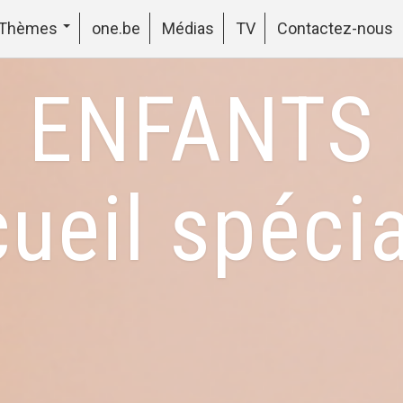
Thèmes
one.be
Médias
TV
Contactez-nous
ENFANTS
ueil spéci