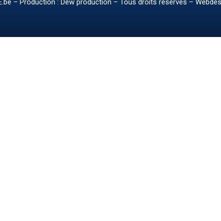
.be
– Production : Dew production – Tous droits réservés – Webdes