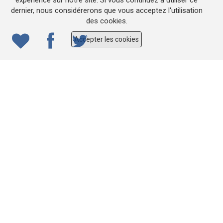
expérience sur notre site. Si vous continuez à utiliser ce
dernier, nous considérerons que vous acceptez l'utilisation
© 2022
ONE.be
– Production : Dew production – Tous
des cookies.
droits réservés – Webdesign: Lokidor
Accepter les cookies