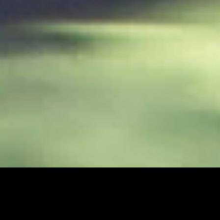
[/aesop_content]