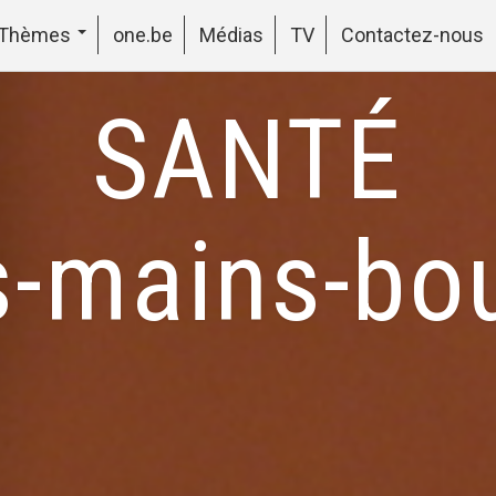
Thèmes
one.be
Médias
TV
Contactez-nous
SANTÉ
s-mains-bo