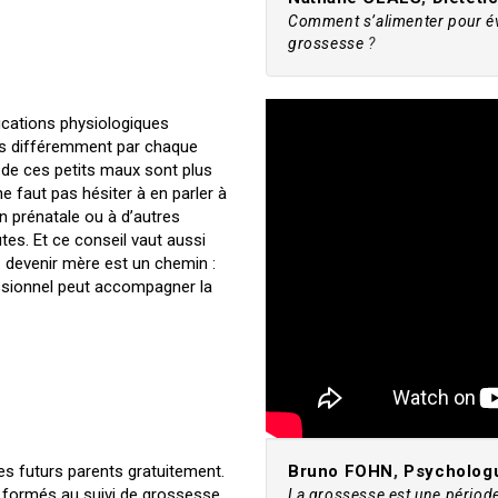
Comment s’alimenter pour évi
grossesse
?
fications physiologiques
ues différemment par chaque
e ces petits maux sont plus
ne faut pas hésiter à en parler à
 prénatale ou à d’autres
tes. Et ce conseil vaut aussi
: devenir mère est un chemin :
ssionnel peut accompagner la
es futurs parents gratuitement.
Bruno FOHN
,
Psycholog
 formés au suivi de grossesse
La grossesse est une période