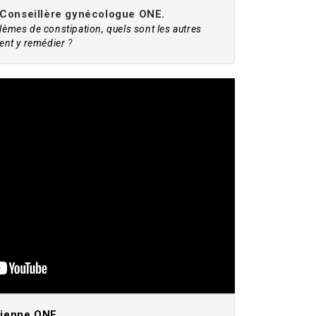
 Conseillère gynécologue ONE.
lèmes de constipation, quels sont les autres
nt y remédier
?
cienne ONE
.