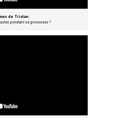
an de Tristan.
ausées pendant sa grossesse
?