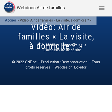
Webdocs Air de familles
Accueil
»
Vidéo: Air de familles « La visite, à domicile ? »
Vidéo: Air de
familles « La visite,
à domicile ? »
TV
Médias
Contactez-nous
L’accessibilité de ce site
© 2022
ONE.be
– Production : Dew production – Tous
droits réservés – Webdesign: Lokidor