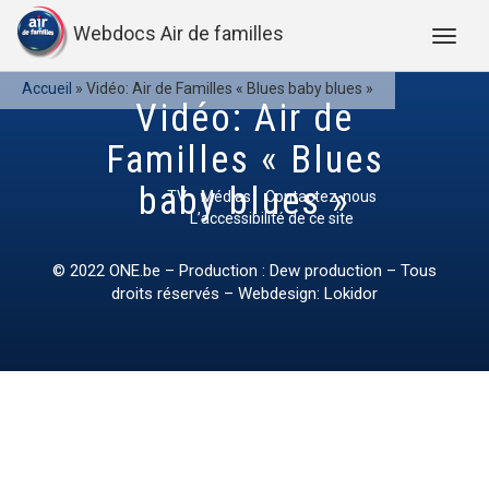
Webdocs Air de familles
Accueil
»
Vidéo: Air de Familles « Blues baby blues »
Vidéo: Air de
Familles « Blues
baby blues »
TV
Médias
Contactez-nous
L’accessibilité de ce site
© 2022
ONE.be
– Production : Dew production – Tous
droits réservés – Webdesign: Lokidor