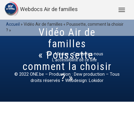
Webdocs Air de familles
Accueil
»
Vidéo Air de familles « Poussette, comment la choisir
Vidéo Air de
? »
familles
« Poussette,
TV
Médias
Contactez-nous
L’accessibilité de ce site
comment la choisir
© 2022
ONE.be
– Production : Dew production – Tous
? »
droits réservés – Webdesign: Lokidor