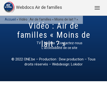
Webdocs Air de familles
Accueil
»
Vidéo : Air de familles « Moins de lait ? »
Vidéo : Air de
familles « Moins de
lait ? »
TV
Médias
Contactez-nous
L’accessibilité de ce site
© 2022
ONE.be
– Production : Dew production – Tous
droits réservés – Webdesign: Lokidor