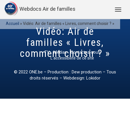
Webdocs Air de familles
Accueil
»
Vidéo: Air de familles « Livres, comment choisir ? »
Vidéo: Air de
familles « Livres,
comment choisir ? »
TV
Médias
Contactez-nous
L’accessibilité de ce site
© 2022
ONE.be
– Production : Dew production – Tous
droits réservés – Webdesign: Lokidor