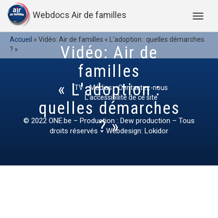
Webdocs Air de familles
Accueil
»
Vidéo: Air de familles « L’adoption : quelles démarches
Vidéo: Air de
? »
familles
« L’adoption :
TV
Médias
Contactez-nous
L’accessibilité de ce site
quelles démarches
© 2022
ONE.be
– Production : Dew production – Tous
? »
droits réservés – Webdesign: Lokidor