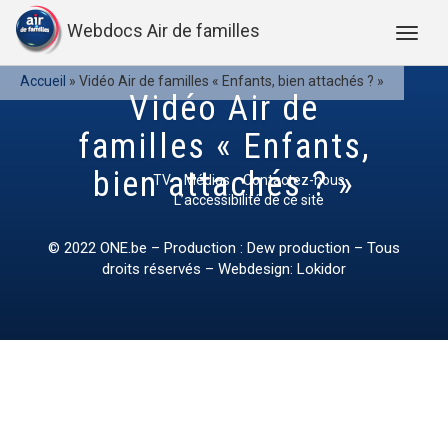
Webdocs Air de familles
Accueil
»
Vidéo Air de familles « Enfants, bien attachés ? »
Vidéo Air de
familles « Enfants,
bien attachés ? »
TV
Médias
Contactez-nous
L’accessibilité de ce site
© 2022
ONE.be
– Production : Dew production – Tous
droits réservés – Webdesign: Lokidor