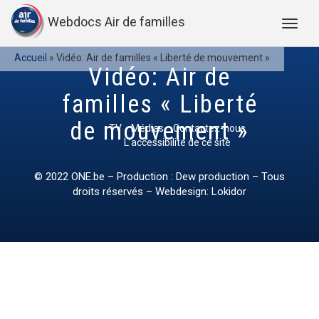
Webdocs Air de familles
Accueil
»
Vidéo: Air de familles « Liberté de mouvement »
Vidéo: Air de
familles « Liberté
de mouvement »
TV
Médias
Contactez-nous
L’accessibilité de ce site
© 2022
ONE.be
– Production : Dew production – Tous
droits réservés – Webdesign: Lokidor