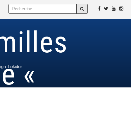
milles
ue «
ign: Lokidor