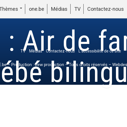
Thèmes
one.be
Médias
TV
Contactez-nous
 : Air de fa
TV
Médias
Contactez-nous
L’accessibilité de ce site
ébé biling
.be
– Production : Dew production – Tous droits réservés – Webdes