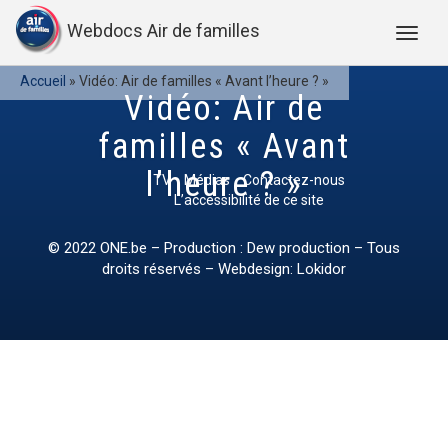
Webdocs Air de familles
Accueil
»
Vidéo: Air de familles « Avant l’heure ? »
Vidéo: Air de
familles « Avant
l’heure ? »
TV
Médias
Contactez-nous
L’accessibilité de ce site
© 2022
ONE.be
– Production : Dew production – Tous
droits réservés – Webdesign: Lokidor