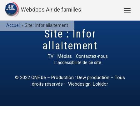
Webdocs Air de familles
Accueil
»
Site : Infor allaitement
Site : Infor
allaitement
TV
Médias
Contactez-nous
L’accessibilité de ce site
© 2022
ONE.be
– Production : Dew production – Tous
droits réservés – Webdesign: Lokidor