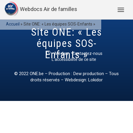
Webdocs Air de familles
Accueil
»
Site ONE: « Les équipes SOS-Enfants »
Site ONE: « Les
équipes SOS-
Enfants »
TV
Médias
Contactez-nous
L’accessibilité de ce site
© 2022
ONE.be
– Production : Dew production – Tous
droits réservés – Webdesign: Lokidor