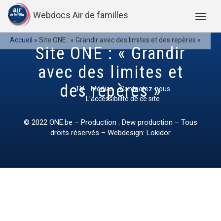
Webdocs Air de familles
Accueil
»
Site ONE : « Grandir avec des limites et des repères »
Site ONE : « Grandir
avec des limites et
des repères »
TV
Médias
Contactez-nous
L’accessibilité de ce site
© 2022
ONE.be
– Production : Dew production – Tous
droits réservés – Webdesign: Lokidor