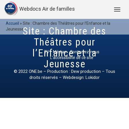
Webdocs Air de familles
Accueil
»
Site : Chambre des Théâtres pour l’Enfance et la
Site : Chambre des
Jeunesse
Théâtres pour
l’Enfance et la
TV
Médias
Contactez-nous
L’accessibilité de ce site
Jeunesse
© 2022
ONE.be
– Production : Dew production – Tous
droits réservés – Webdesign: Lokidor