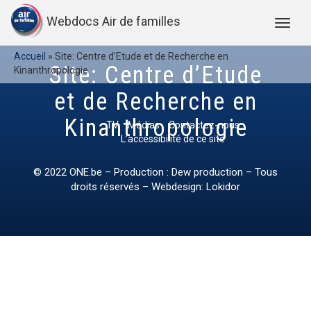
Webdocs Air de familles
Accueil
»
Site: Centre d’Etude et de Recherche en
Site: Centre d’Etude
Kinanthropologie
et de Recherche en
Kinanthropologie
TV
Médias
Contactez-nous
L’accessibilité de ce site
© 2022
ONE.be
– Production : Dew production – Tous
droits réservés – Webdesign: Lokidor