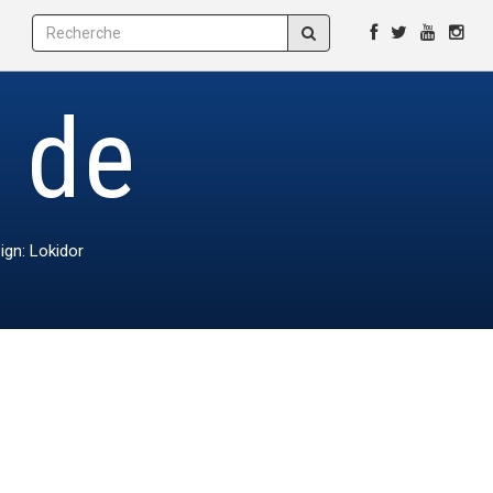
e de
ign: Lokidor