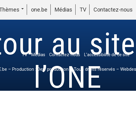
Thèmes
one.be
Médias
TV
Contactez-nous
our au sit
TV
Médias
Contactez-nous
L’accessibilité de ce site
l’ONE
.be
– Production : Dew production – Tous droits réservés – Webdes