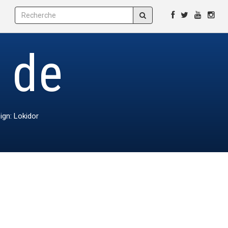
e de
ign: Lokidor