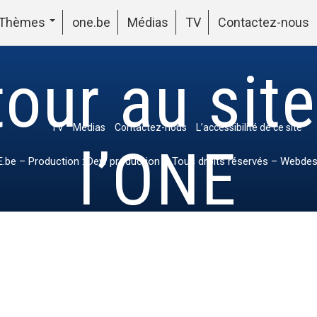
Thèmes
one.be
Médias
TV
Contactez-nous
our au sit
TV
Médias
Contactez-nous
L’accessibilité de ce site
l’ONE
.be
– Production : Dew production – Tous droits réservés – Webdes