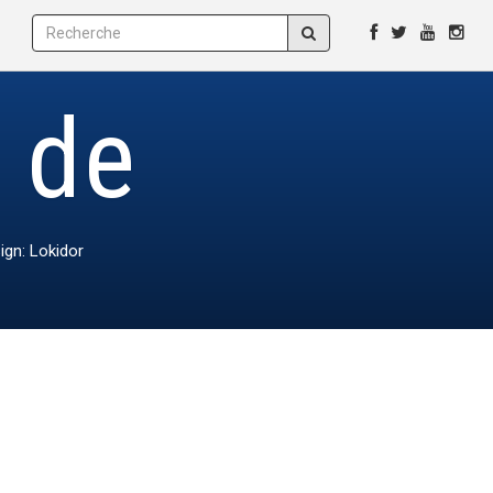
e de
ign: Lokidor