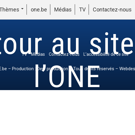
Thèmes
one.be
Médias
TV
Contactez-nous
our au sit
TV
Médias
Contactez-nous
L’accessibilité de ce site
l’ONE
.be
– Production : Dew production – Tous droits réservés – Webdes