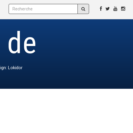
e de
ign: Lokidor