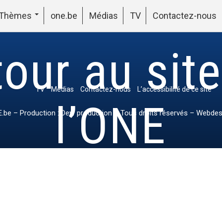
Thèmes
one.be
Médias
TV
Contactez-nous
our au sit
TV
Médias
Contactez-nous
L’accessibilité de ce site
l’ONE
.be
– Production : Dew production – Tous droits réservés – Webdes