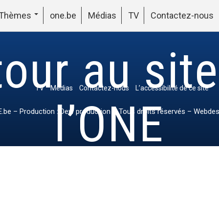
Thèmes
one.be
Médias
TV
Contactez-nous
our au sit
TV
Médias
Contactez-nous
L’accessibilité de ce site
l’ONE
.be
– Production : Dew production – Tous droits réservés – Webdes