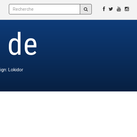
e de
ign: Lokidor