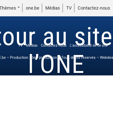
Thèmes
one.be
Médias
TV
Contactez-nous
our au sit
TV
Médias
Contactez-nous
L’accessibilité de ce site
l’ONE
.be
– Production : Dew production – Tous droits réservés – Webdes