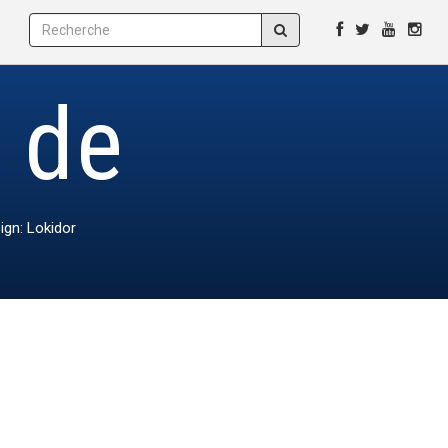
e de
ign: Lokidor