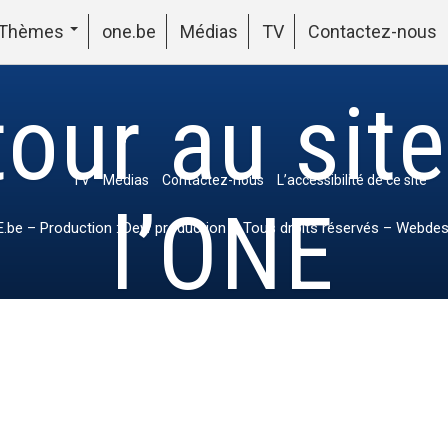
Thèmes
one.be
Médias
TV
Contactez-nous
our au sit
TV
Médias
Contactez-nous
L’accessibilité de ce site
l’ONE
.be
– Production : Dew production – Tous droits réservés – Webdes