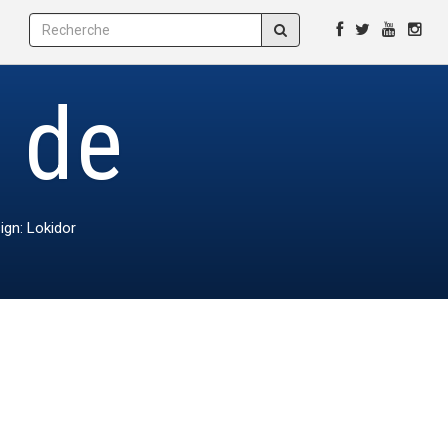
e de
ign: Lokidor