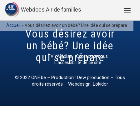
Webdocs Air de familles
Accueil
»
Vous désirez avoir un bébé? Une idée qui se prépare
Vous désirez avoir
un bébé? Une idée
qui se prépare
TV
Médias
Contactez-nous
L’accessibilité de ce site
© 2022
ONE.be
– Production : Dew production – Tous
droits réservés – Webdesign: Lokidor