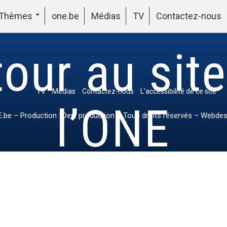
Thèmes
one.be
Médias
TV
Contactez-nous
our au sit
TV
Médias
Contactez-nous
L’accessibilité de ce site
l’ONE
.be
– Production : Dew production – Tous droits réservés – Webdes