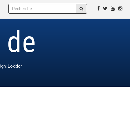
e de
ign: Lokidor