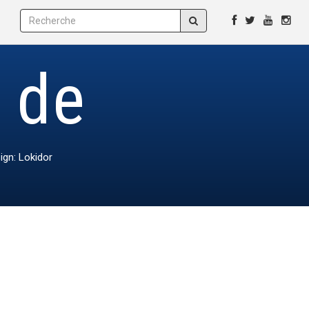
e de
ign: Lokidor