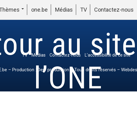
Thèmes
one.be
Médias
TV
Contactez-nous
our au sit
TV
Médias
Contactez-nous
L’accessibilité de ce site
l’ONE
.be
– Production : Dew production – Tous droits réservés – Webdes