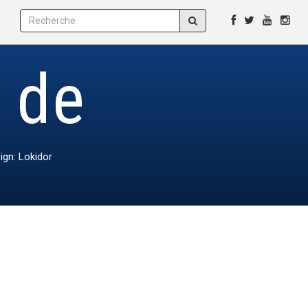
e de
ign: Lokidor