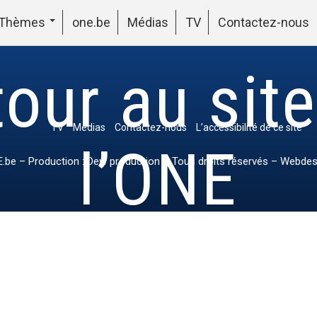
Thèmes
one.be
Médias
TV
Contactez-nous
our au sit
TV
Médias
Contactez-nous
L’accessibilité de ce site
l’ONE
.be
– Production : Dew production – Tous droits réservés – Webdes