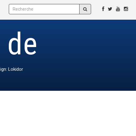
e de
ign: Lokidor