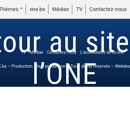
Thèmes
one.be
Médias
TV
Contactez-nous
our au sit
TV
Médias
Contactez-nous
L’accessibilité de ce site
l’ONE
.be
– Production : Dew production – Tous droits réservés – Webdes