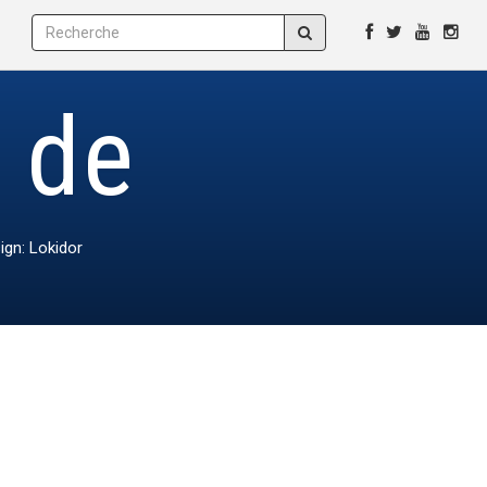
e de
ign: Lokidor