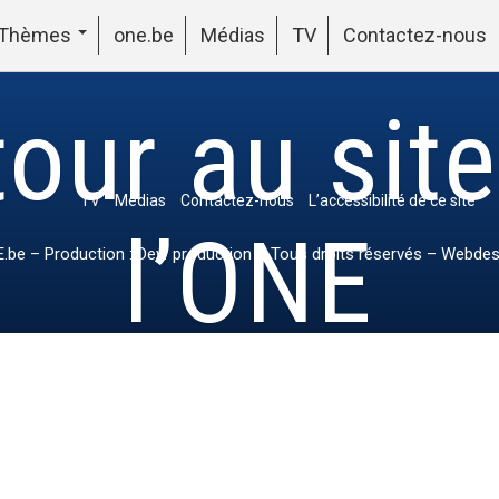
Thèmes
one.be
Médias
TV
Contactez-nous
our au sit
TV
Médias
Contactez-nous
L’accessibilité de ce site
l’ONE
.be
– Production : Dew production – Tous droits réservés – Webdes