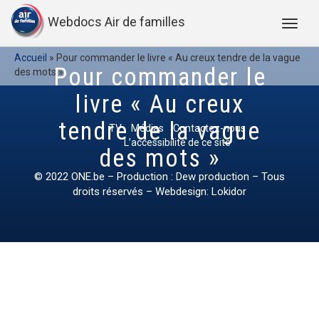
Webdocs Air de familles
Accueil
»
Pour commander le livre « Au creux tendre de la vague
Pour commander le
des mots »
livre « Au creux
tendre de la vague
TV
Médias
Contactez-nous
L’accessibilité de ce site
des mots »
© 2022
ONE.be
– Production : Dew production – Tous
droits réservés – Webdesign: Lokidor