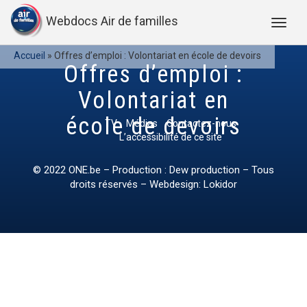
Webdocs Air de familles
Accueil
»
Offres d’emploi : Volontariat en école de devoirs
Offres d’emploi :
Volontariat en
école de devoirs
TV
Médias
Contactez-nous
L’accessibilité de ce site
© 2022
ONE.be
– Production : Dew production – Tous
droits réservés – Webdesign: Lokidor