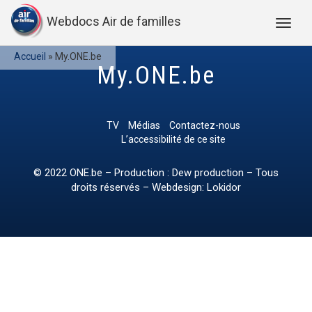
Webdocs Air de familles
Accueil
»
My.ONE.be
My.ONE.be
TV
Médias
Contactez-nous
L’accessibilité de ce site
© 2022
ONE.be
– Production : Dew production – Tous
droits réservés – Webdesign: Lokidor