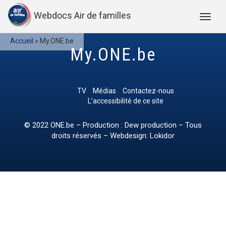
Webdocs Air de familles
Accueil
»
My.ONE.be
My.ONE.be
TV
Médias
Contactez-nous
L’accessibilité de ce site
© 2022
ONE.be
– Production : Dew production – Tous
droits réservés – Webdesign: Lokidor