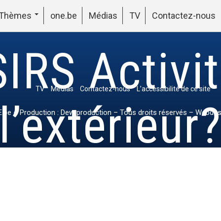
Thèmes
one.be
Médias
TV
Contactez-nous
IRS Activi
TV
Médias
Contactez-nous
L’accessibilité de ce site
l’extérieur
.be
– Production : Dew production – Tous droits réservés – Webdes