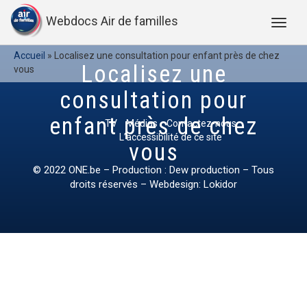
Webdocs Air de familles
Accueil
»
Localisez une consultation pour enfant près de chez
Localisez une
vous
consultation pour
enfant près de chez
TV
Médias
Contactez-nous
L’accessibilité de ce site
vous
© 2022
ONE.be
– Production : Dew production – Tous
droits réservés – Webdesign: Lokidor